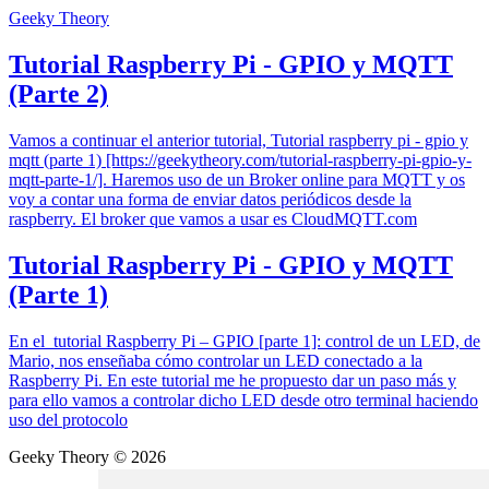
Geeky Theory
Tutorial Raspberry Pi - GPIO y MQTT
(Parte 2)
Vamos a continuar el anterior tutorial, Tutorial raspberry pi - gpio y
mqtt (parte 1) [https://geekytheory.com/tutorial-raspberry-pi-gpio-y-
mqtt-parte-1/]. Haremos uso de un Broker online para MQTT y os
voy a contar una forma de enviar datos periódicos desde la
raspberry. El broker que vamos a usar es CloudMQTT.com
Tutorial Raspberry Pi - GPIO y MQTT
(Parte 1)
En el tutorial Raspberry Pi – GPIO [parte 1]: control de un LED, de
Mario, nos enseñaba cómo controlar un LED conectado a la
Raspberry Pi. En este tutorial me he propuesto dar un paso más y
para ello vamos a controlar dicho LED desde otro terminal haciendo
uso del protocolo
Geeky Theory © 2026