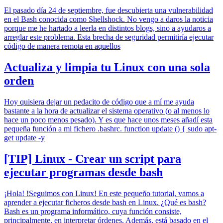
El pasado día 24 de septiembre, fue descubierta una vulnerabilidad
en el Bash conocida como Shellshock. No vengo a daros la noticia
porque me he hartado a leerla en distintos blogs, sino a ayudaros a
arreglar este problema. Esta brecha de seguridad permitiría ejecutar
código de manera remota en aquellos
Actualiza y limpia tu Linux con una sola
orden
Hoy quisiera dejar un pedacito de código que a mí me ayuda
bastante a la hora de actualizar el sistema operativo (o al menos lo
hace un poco menos pesado). Y es que hace unos meses añadí esta
pequeña función a mi fichero .bashrc. function update () { sudo apt-
get update -y
[TIP] Linux - Crear un script para
ejecutar programas desde bash
¡Hola! !Seguimos con Linux! En este pequeño tutorial, vamos a
aprender a ejecutar ficheros desde bash en Linux. ¿Qué es bash?
Bash es un programa informático, cuya función consiste,
principalmente, en interpretar órdenes. Además, está basado en el