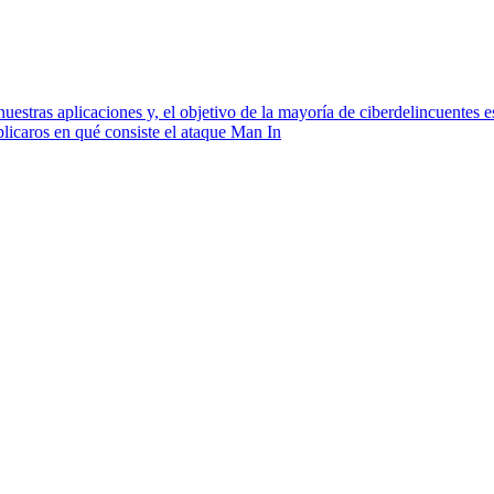
uestras aplicaciones y, el objetivo de la mayoría de ciberdelincuentes 
plicaros en qué consiste el ataque Man In