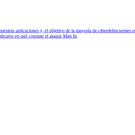
uestras aplicaciones y, el objetivo de la mayoría de ciberdelincuentes 
plicaros en qué consiste el ataque Man In