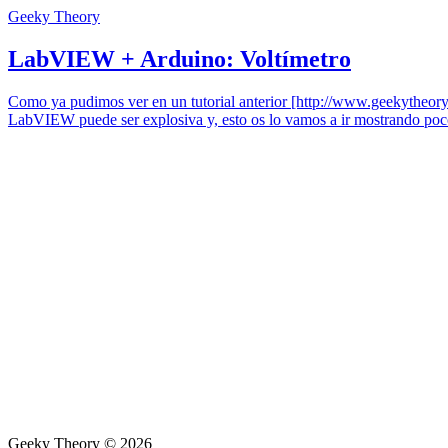
Geeky Theory
LabVIEW + Arduino: Voltímetro
Como ya pudimos ver en un tutorial anterior [http://www.geekytheor
LabVIEW puede ser explosiva y, esto os lo vamos a ir mostrando poc
Geeky Theory © 2026