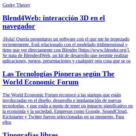
Geeky Theory
Blend4Web: interacción 3D en el
navegador
¡Hola! Quería presentaros un software con el que me he tropezado
recientemente. Está relacionado con el modelado tridimensional y
tiene que ver directamente con Blender [https://www.blender.org/].
Se trata de Blender4Web, un kit de desarrollo que permite realizar
aplicaciones, juegos, presentaciones y cualquier otra cosa que se os
Las Tecnologías Pioneras según The
World Economic Forum
The World Economic Forum reconoce a las startups que están
involucradas en el diseño, desarrollo e implantación de nuevas
tecnologías, y que están a punto de tener un impacto significativo en
la economía y la sociedad. Empresas como Google, SoundCloud,
Kickstarter y Twitter fueron seleccionadas en su momento. Para
ellos
Tipografías libres