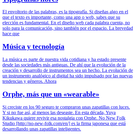
El envoltorio de las palabras, es la tipografía. Si diseñas algo en el
que el texto es importante, como una app o web, sabes que su
elección es fundamental. En el diseño web cada palabra cuenta, no
solo para la comunicación, sino también por el espacio. La brevedad
hace que
Música y tecnología
La música es parte de nuestra vida cotidiana y ha estado presente
desde las sociedades más antiguas. De ahí que la evolución de la
creación y desarrollo de instrumentos sea un hecho. La evolución de
un instrumento analógico al digital ha sido impulsado por las nuevas
tendencias y géneros. Ahora
Orphe, más que un «wearable»
Si creciste en los 90 seguro te compraron unas zapatillas con luces.
Y si no fue así, al menos las deseaste. En esta década, Yuya
Kikukawa quiere revivir esa nostalgia con Orphe. No New Folk
Studio [http://no-new-folk.com/en/] es la firma japonesa que está
desarrollando unas zapatillas inteligentes.