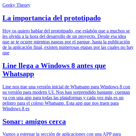
Geeky Theory
La importancia del prototipado
Hoy os quiero hablar del prototipado, ese eslabón que a muchos se
les olvida a la hora del desarrollo de un proyecto. Desde esa idea
que se te ocurre mientras paseas por el parque, hasta la publicación
de la aplicación final, existen numerosas etapas por las cuales no hay
que
Line llega a Windows 8 antes que
Whatsapp
Line nos trae una versión inicial de Whatsapp para Windows 8 con
su versión para modern UI. Nos han sorprendido bastante, cuentan
ya con una app para todas las plataformas y cada vez más es un
peligro para el coloso Whatsapp. Esta app que nos traen para
Windows 8 es
Sonar: amigos cerca
Vamos a estrenar la sección de aplicaciones con una APP para