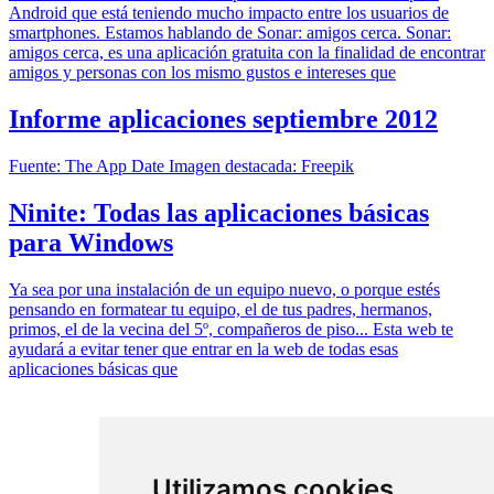
Android que está teniendo mucho impacto entre los usuarios de
smartphones. Estamos hablando de Sonar: amigos cerca. Sonar:
amigos cerca, es una aplicación gratuita con la finalidad de encontrar
amigos y personas con los mismo gustos e intereses que
Informe aplicaciones septiembre 2012
Fuente: The App Date Imagen destacada: Freepik
Ninite: Todas las aplicaciones básicas
para Windows
Ya sea por una instalación de un equipo nuevo, o porque estés
pensando en formatear tu equipo, el de tus padres, hermanos,
primos, el de la vecina del 5º, compañeros de piso... Esta web te
ayudará a evitar tener que entrar en la web de todas esas
aplicaciones básicas que
Utilizamos cookies