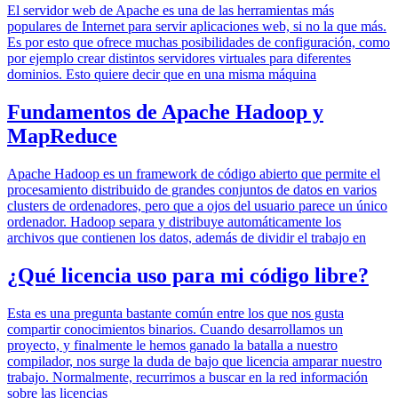
El servidor web de Apache es una de las herramientas más
populares de Internet para servir aplicaciones web, si no la que más.
Es por esto que ofrece muchas posibilidades de configuración, como
por ejemplo crear distintos servidores virtuales para diferentes
dominios. Esto quiere decir que en una misma máquina
Fundamentos de Apache Hadoop y
MapReduce
Apache Hadoop es un framework de código abierto que permite el
procesamiento distribuido de grandes conjuntos de datos en varios
clusters de ordenadores, pero que a ojos del usuario parece un único
ordenador. Hadoop separa y distribuye automáticamente los
archivos que contienen los datos, además de dividir el trabajo en
¿Qué licencia uso para mi código libre?
Esta es una pregunta bastante común entre los que nos gusta
compartir conocimientos binarios. Cuando desarrollamos un
proyecto, y finalmente le hemos ganado la batalla a nuestro
compilador, nos surge la duda de bajo que licencia amparar nuestro
trabajo. Normalmente, recurrimos a buscar en la red información
sobre las licencias