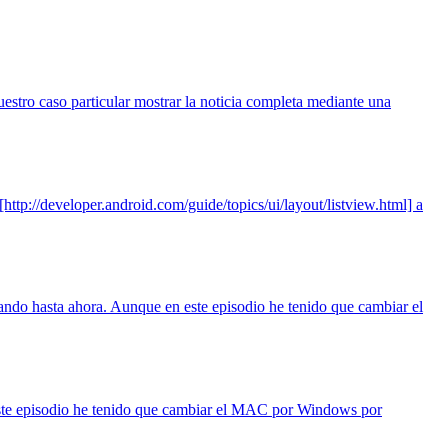
tro caso particular mostrar la noticia completa mediante una
[http://developer.android.com/guide/topics/ui/layout/listview.html] a
zando hasta ahora. Aunque en este episodio he tenido que cambiar el
este episodio he tenido que cambiar el MAC por Windows por