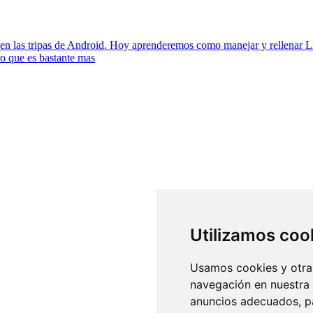
mos en las tripas de Android. Hoy aprenderemos como manejar y rellenar
ro que es bastante mas
Utilizamos coo
Usamos cookies y otras
navegación en nuestra
anuncios adecuados, pa