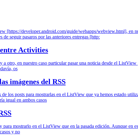
w [https://developer.android.com/guide/webapps/webview.html], en nues
de seguir pasaros por las anteriores entregas [http:
entre Activities
 a otro, en nuestro caso particular pasar una noticia desde el ListView 
odavía, os
 las imágenes del RSS
 de los posts para mostrarlas en el ListView que ya hemos estado utili
ría igual en ambos casos
 RSS
 para mostrarlo en el ListView que en la pasada edición. Aunque en 
 casos y no